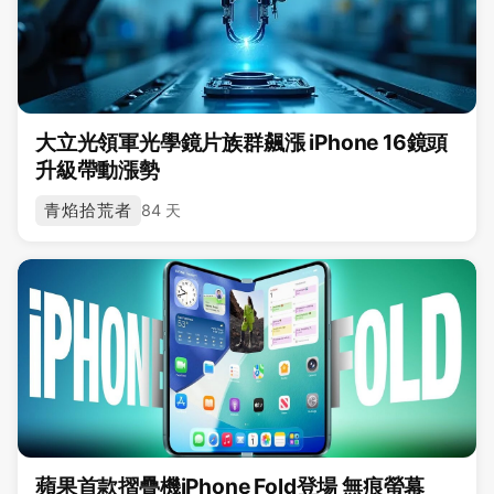
大立光領軍光學鏡片族群飆漲 iPhone 16鏡頭
升級帶動漲勢
青焰拾荒者
84 天
蘋果首款摺疊機iPhone Fold登場 無痕螢幕