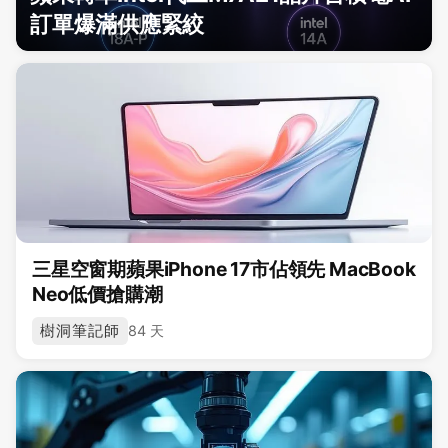
訂單爆滿供應緊絞
三星空窗期蘋果iPhone 17市佔領先 MacBook
Neo低價搶購潮
樹洞筆記師
84 天