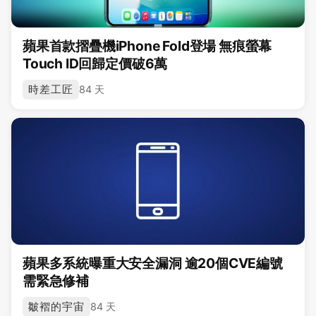
蘋果首款摺疊機iPhone Fold登場 無痕螢幕
Touch ID回歸定價破6萬
時差工匠
84 天
蘋果多系統曝重大安全漏洞 逾20個CVE編號
需緊急修補
皺褶的宇宙
84 天