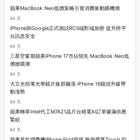
蘋果MacBook Neo低價策略引發消費衝動購機潮
84 天
iPhone與Google正式測試RCS端對端加密 提升跨平
台訊息安全
84 天
三星空窗期蘋果iPhone 17市佔領先 MacBook Neo低
價搶購潮
84 天
大立光領軍光學鏡片族群飆漲 iPhone 16鏡頭升級帶
動漲勢
84 天
蘋果轉單Intel代工M7A21晶片台積電AI訂單爆滿供應
緊絞
84 天
蘋果首款摺疊機iPhone Fold登場 無痕螢幕Touch ID