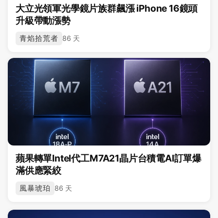
大立光領軍光學鏡片族群飆漲 iPhone 16鏡頭
升級帶動漲勢
青焰拾荒者
86 天
蘋果轉單Intel代工M7A21晶片台積電AI訂單爆
滿供應緊絞
風暴琥珀
86 天