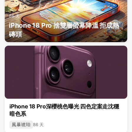
86 天
iPhone 18 Pro 捨雙層螢幕降溫 拒成熱
磚頭
iPhone 18 Pro深櫻桃色曝光 四色定案走沈穩
暗色系
風暴琥珀
86 天