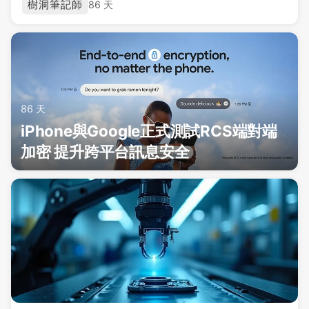
樹洞筆記師
86 天
86 天
iPhone與Google正式測試RCS端對端
加密 提升跨平台訊息安全