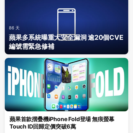
86 天
蘋果多系統曝重大安全漏洞 逾20個CVE
編號需緊急修補
蘋果首款摺疊機iPhone Fold登場 無痕螢幕
Touch ID回歸定價突破6萬