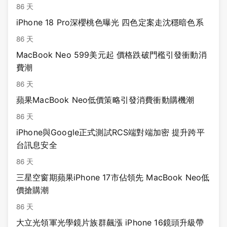
86 天
iPhone 18 Pro深櫻桃色曝光 四色定案走沈穩暗色系
86 天
MacBook Neo 599美元起 價格跌破門檻引發衝動消
費潮
86 天
蘋果MacBook Neo低價策略引發消費衝動購機潮
86 天
iPhone與Google正式測試RCS端對端加密 提升跨平
台訊息安全
86 天
三星空窗期蘋果iPhone 17市佔領先 MacBook Neo低
價搶購潮
86 天
大立光領軍光學鏡片族群飆漲 iPhone 16鏡頭升級帶