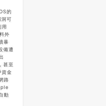
OS的
漏洞可
利用
資料外
續暴
設備遭
出
，甚至
戶資金
網路
le
自動