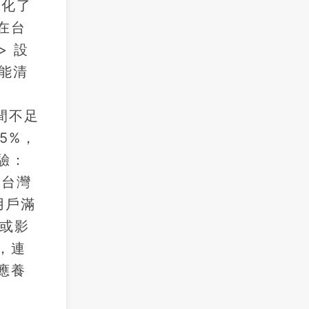
優化了
在台
> 設
能清
間不足
5%，
驗：
在台灣
用戶滿
片或影
，連
應養