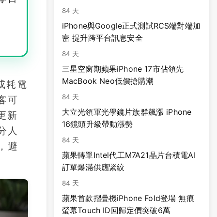
84 天
iPhone與Google正式測試RCS端對端加
密 提升跨平台訊息安全
84 天
三星空窗期蘋果iPhone 17市佔領先
MacBook Neo低價搶購潮
用或耗電
84 天
客可
大立光領軍光學鏡片族群飆漲 iPhone
更新
16鏡頭升級帶動漲勢
分人
84 天
，避
蘋果轉單Intel代工M7A21晶片台積電AI
訂單爆滿供應緊絞
84 天
蘋果首款摺疊機iPhone Fold登場 無痕
螢幕Touch ID回歸定價突破6萬