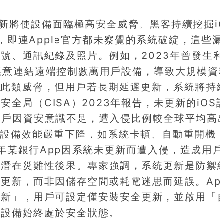
更新將使設備面臨極高安全威脅。黑客持續挖掘i
lity），即連Apple官方都未察覺的系統破綻，這些
號、通訊紀錄及照片。例如，2023年曾發生
透過惡意連結遠端控制數萬用戶設備，導致大規模
防禦此類威脅，但用戶若長期延遲更新，系統將持
全局（CISA）2023年報告，未更新的iOS
用戶因資安意識不足，遭入侵比例較全球平均高
導致設備效能嚴重下降，如系統卡頓、自動重開機
2年某銀行App因系統未更新而遭入侵，造成用
的潛在災難性後果。專家強調，系統更新是防禦
更新，而非因儲存空間或耗電迷思而延誤。App
更新」，用戶可設定僅安裝安全更新，並啟用「
保設備始終處於安全狀態。