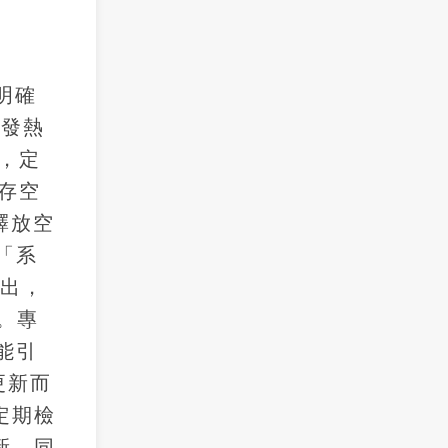
明確
性發熱
，定
存空
釋放空
「系
指出，
。專
能引
更新而
定期檢
新。同