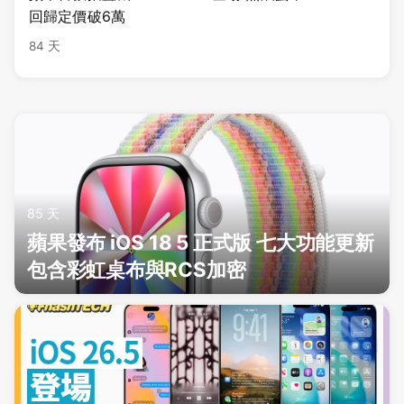
回歸定價破6萬
84 天
85 天
蘋果發布 iOS 18 5 正式版 七大功能更新
包含彩虹桌布與RCS加密