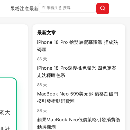
果粉注意
最新
最新文章
iPhone 18 Pro 捨雙層螢幕降溫 拒成熱
磚頭
86 天
iPhone 18 Pro深櫻桃色曝光 四色定案
走沈穩暗色系
86 天
MacBook Neo 599美元起 價格跌破門
檻引發衝動消費潮
86 天
來大
蘋果MacBook Neo低價策略引發消費衝
動購機潮
供社