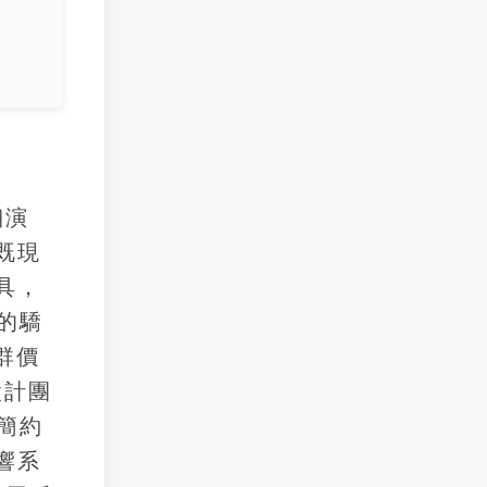
細演
既現
具，
的驕
社群價
設計團
簡約
響系