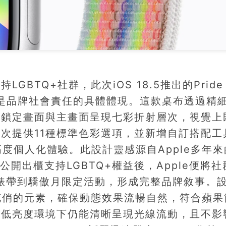
BTQ+社群，此次iOS 18.5推出的Pride
，便是品牌社會責任的具體體現。這款桌布透過精
讓鎖定畫面與主畫面呈現七彩折射層次，視覺上
次提供11種標準色彩選項，並新增自訂搭配工
度個人化體驗。此設計靈感源自Apple多年來
ok公開出櫃支持LGBTQ+權益後，Apple便將
h彩虹錶帶到驕傲月限定活動，形成完整品牌敘事。
度花俏的元素，確保動態效果流暢自然，符合蘋果
在低亮度環境下仍能清晰呈現光線流動，且不影