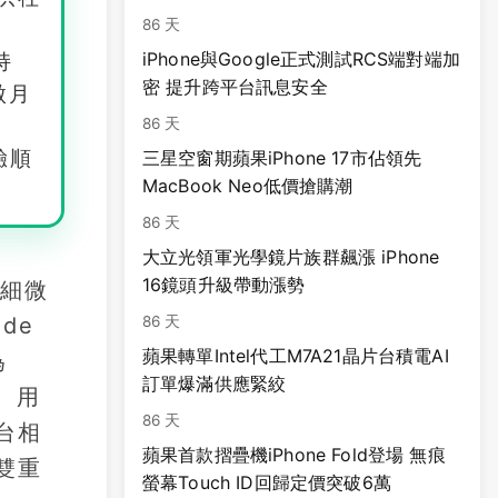
86 天
iPhone與Google正式測試RCS端對端加
持
密 提升跨平台訊息安全
傲月
86 天
驗順
三星空窗期蘋果iPhone 17市佔領先
MacBook Neo低價搶購潮
86 天
大立光領軍光學鏡片族群飆漲 iPhone
16鏡頭升級帶動漲勢
項細微
de
86 天
蘋果轉單Intel代工M7A21晶片台積電AI
為
訂單爆滿供應緊絞
路。用
86 天
台相
蘋果首款摺疊機iPhone Fold登場 無痕
雙重
螢幕Touch ID回歸定價突破6萬