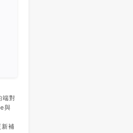
息的端對
e與
更新補