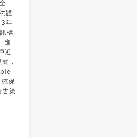
全
法體
23年
通訊標
）進
戶近
模式，
le
，確保
廣告策