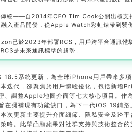
統——自2014年CEO Tim Cook公開出櫃支
值融入產品開發，從Apple Watch彩虹錶帶到驕
rizon已於2023年部署RCS，用戶跨平台通訊體
RCS是未來通訊標準的趨勢。
S 18.5系統更新，為全球iPhone用戶帶來多
本迭代，卻聚焦於用戶體驗優化，包括新增Pri
息加密、調整Apple地圖介面等七大核心項目。作
8.5旨在彌補現有功能缺口，為下一代iOS 19鋪
，本次更新主要提升介面細節、隱私安全及跨平
品策略。此舉凸顯蘋果對社群支持與技術整合的