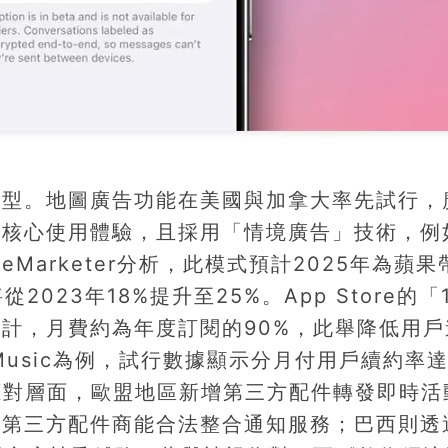
轉型。地圖廣告功能在美國與加拿大率先試行，
擾核心使用體驗，且採用「情境廣告」技術，例
arketer分析，此模式預計2025年為蘋果
023年18%提升至25%。App Store的「
計，月費約為年度訂閱的90%，此舉降低用戶
Music為例，試行數據顯示分月付用戶續約率
規應對層面，歐盟地區新增第三方配件轉發即時活
第三方配件商能合法整合通知服務；巴西則透過