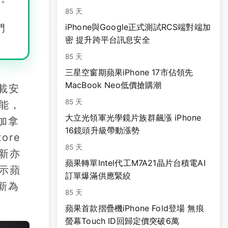
85 天
iPhone與Google正式測試RCS端對端加
門
密 提升跨平台訊息安全
85 天
三星空窗期蘋果iPhone 17市佔領先
MacBook Neo低價搶購潮
下載安
85 天
能，
大立光領軍光學鏡片族群飆漲 iPhone
加拿
16鏡頭升級帶動漲勢
ore
85 天
新亦
蘋果轉單Intel代工M7A21晶片台積電AI
示蘋
訂單爆滿供應緊絞
新為
85 天
蘋果首款摺疊機iPhone Fold登場 無痕
螢幕Touch ID回歸定價突破6萬