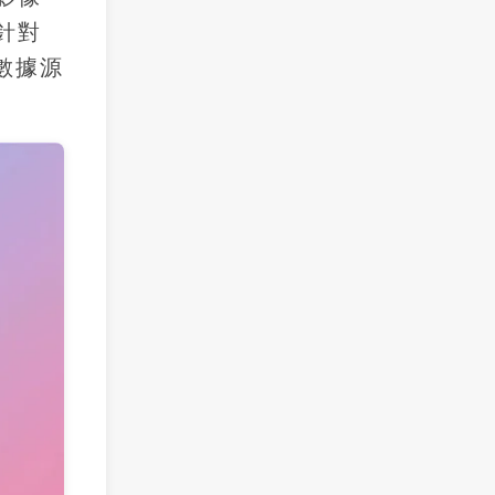
針對
數據源