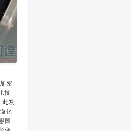
端加密
此技
析，此功
強化
態圖
影像