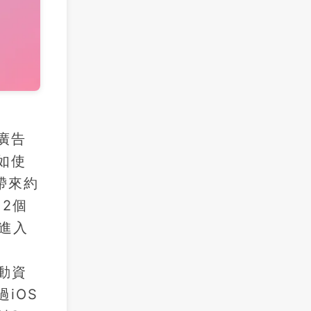
廣告
如使
帶來約
12個
進入
達
動資
iOS