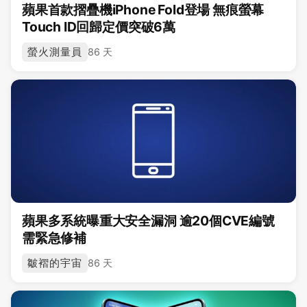
蘋果首款摺疊機iPhone Fold登場 無痕螢幕
Touch ID回歸定價突破6萬
螢火測量員
86 天
蘋果多系統曝重大安全漏洞 逾20個CVE編號
需緊急修補
皺褶的宇宙
86 天