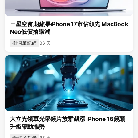
三星空窗期蘋果iPhone 17市佔領先 MacBook
Neo低價搶購潮
樹洞筆記師
86 天
大立光領軍光學鏡片族群飆漲 iPhone 16鏡頭
升級帶動漲勢
青焰拾荒者
86 天