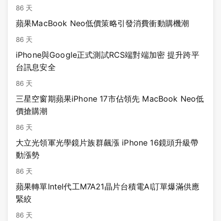
86 天
蘋果MacBook Neo低價策略引發消費衝動購機潮
86 天
iPhone與Google正式測試RCS端對端加密 提升跨平
台訊息安全
86 天
三星空窗期蘋果iPhone 17市佔領先 MacBook Neo低
價搶購潮
86 天
大立光領軍光學鏡片族群飆漲 iPhone 16鏡頭升級帶
動漲勢
86 天
蘋果轉單Intel代工M7A21晶片台積電AI訂單爆滿供應
緊絞
86 天