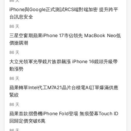
86 天
iPhone與Google正式測試RCS端對端加密 提升跨平
台訊息安全
86 天
三星空窗期蘋果iPhone 17市佔領先 MacBook Neo低
價搶購潮
86 天
大立光領軍光學鏡片族群飆漲 iPhone 16鏡頭升級帶
動漲勢
86 天
蘋果轉單Intel代工M7A21晶片台積電AI訂單爆滿供應
緊絞
86 天
蘋果首款摺疊機iPhone Fold登場 無痕螢幕Touch ID
回歸定價突破6萬
86 天