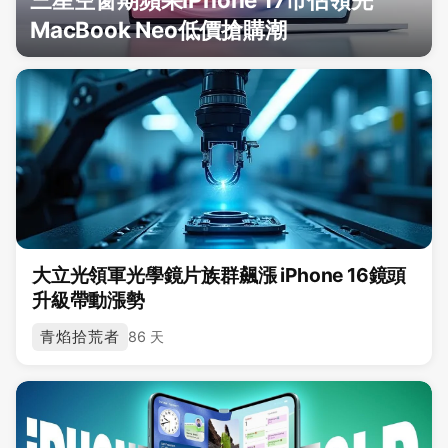
MacBook Neo低價搶購潮
大立光領軍光學鏡片族群飆漲 iPhone 16鏡頭
升級帶動漲勢
青焰拾荒者
86 天