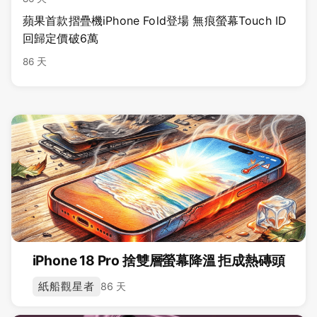
蘋果首款摺疊機iPhone Fold登場 無痕螢幕Touch ID
回歸定價破6萬
86 天
iPhone 18 Pro 捨雙層螢幕降溫 拒成熱磚頭
紙船觀星者
86 天