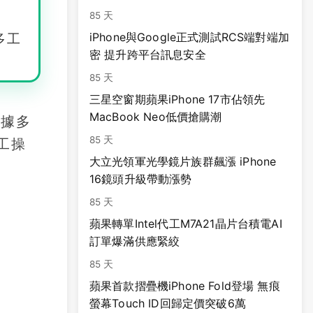
85 天
iPhone與Google正式測試RCS端對端加
多工
密 提升跨平台訊息安全
85 天
三星空窗期蘋果iPhone 17市佔領先
MacBook Neo低價搶購潮
根據多
85 天
工操
大立光領軍光學鏡片族群飆漲 iPhone
16鏡頭升級帶動漲勢
85 天
蘋果轉單Intel代工M7A21晶片台積電AI
訂單爆滿供應緊絞
85 天
蘋果首款摺疊機iPhone Fold登場 無痕
螢幕Touch ID回歸定價突破6萬