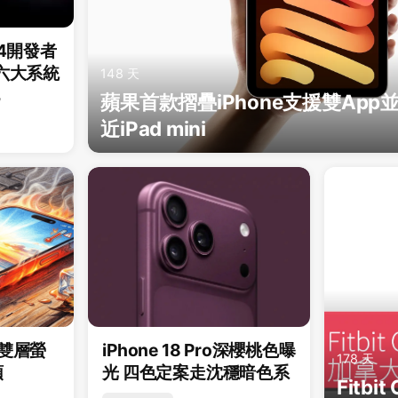
24開發者
 六大系統
148 天
化
蘋果首款摺疊iPhone支援雙Ap
近iPad mini
 捨雙層螢
iPhone 18 Pro深櫻桃色曝
178 天
頭
光 四色定案走沈穩暗色系
Fitbi