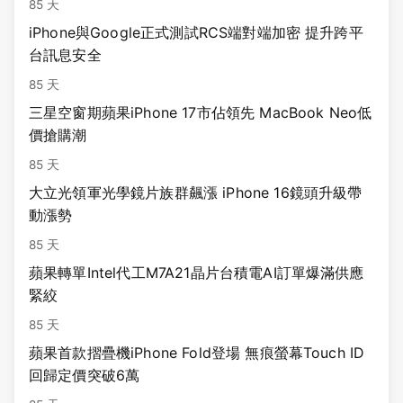
85 天
iPhone與Google正式測試RCS端對端加密 提升跨平
台訊息安全
85 天
三星空窗期蘋果iPhone 17市佔領先 MacBook Neo低
價搶購潮
85 天
大立光領軍光學鏡片族群飆漲 iPhone 16鏡頭升級帶
動漲勢
85 天
蘋果轉單Intel代工M7A21晶片台積電AI訂單爆滿供應
緊絞
85 天
蘋果首款摺疊機iPhone Fold登場 無痕螢幕Touch ID
回歸定價突破6萬