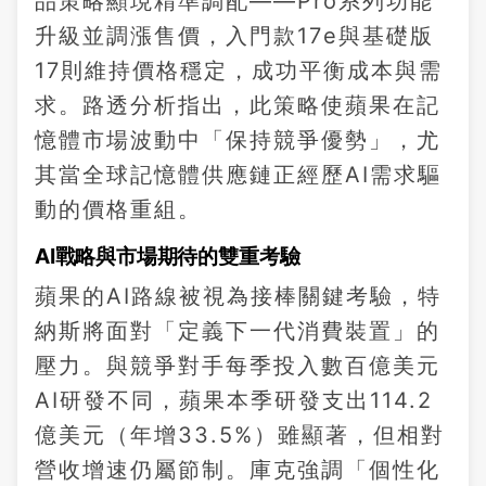
品策略顯現精準調配——Pro系列功能
升級並調漲售價，入門款17e與基礎版
17則維持價格穩定，成功平衡成本與需
求。路透分析指出，此策略使蘋果在記
憶體市場波動中「保持競爭優勢」，尤
其當全球記憶體供應鏈正經歷AI需求驅
動的價格重組。
AI戰略與市場期待的雙重考驗
蘋果的AI路線被視為接棒關鍵考驗，特
納斯將面對「定義下一代消費裝置」的
壓力。與競爭對手每季投入數百億美元
AI研發不同，蘋果本季研發支出114.2
億美元（年增33.5%）雖顯著，但相對
營收增速仍屬節制。庫克強調「個性化