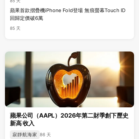
85 天
蘋果首款摺疊機iPhone Fold登場 無痕螢幕Touch ID
回歸定價破6萬
85 天
蘋果公司（AAPL）2026年第二財季創下歷史
新高 收入
寂靜航海家
86 天