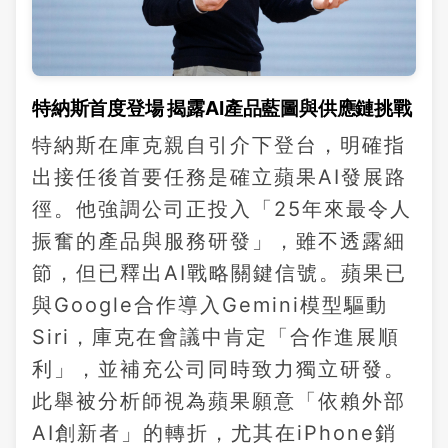
特納斯首度登場 揭露AI產品藍圖與供應鏈挑戰
特納斯在庫克親自引介下登台，明確指
出接任後首要任務是確立蘋果AI發展路
徑。他強調公司正投入「25年來最令人
振奮的產品與服務研發」，雖不透露細
節，但已釋出AI戰略關鍵信號。蘋果已
與Google合作導入Gemini模型驅動
Siri，庫克在會議中肯定「合作進展順
利」，並補充公司同時致力獨立研發。
此舉被分析師視為蘋果願意「依賴外部
AI創新者」的轉折，尤其在iPhone銷