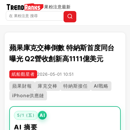
果粉注意
最新
蘋果庫克交棒倒數 特納斯首度同台
曝光 Q2營收創新高1111億美元
紙船觀星者
2026-05-01 10:51
蘋果財報
庫克交棒
特納斯接任
AI戰略
iPhone供應鏈
AI
5/1 (五)
AI 摘要