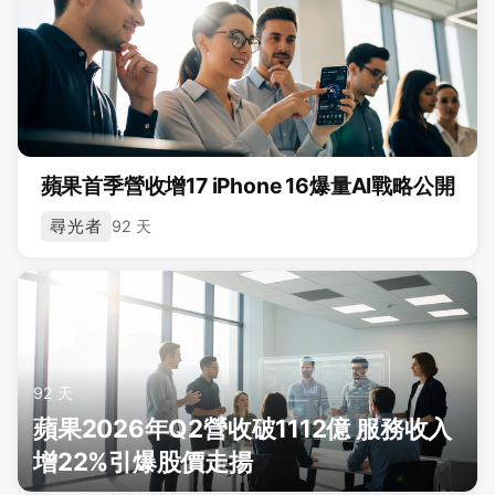
蘋果首季營收增17 iPhone 16爆量AI戰略公開
尋光者
92 天
92 天
蘋果2026年Q2營收破1112億 服務收入
增22%引爆股價走揚