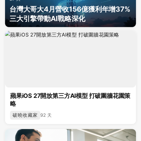
台灣大哥大4月營收156億獲利年增37%
三大引擎帶動AI戰略深化
蘋果iOS 27開放第三方AI模型 打破圍牆花園策
略
破曉收藏家
92 天