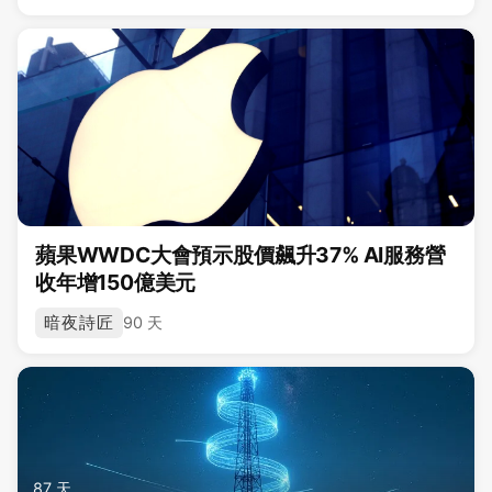
蘋果WWDC大會預示股價飆升37% AI服務營
收年增150億美元
暗夜詩匠
90 天
87 天