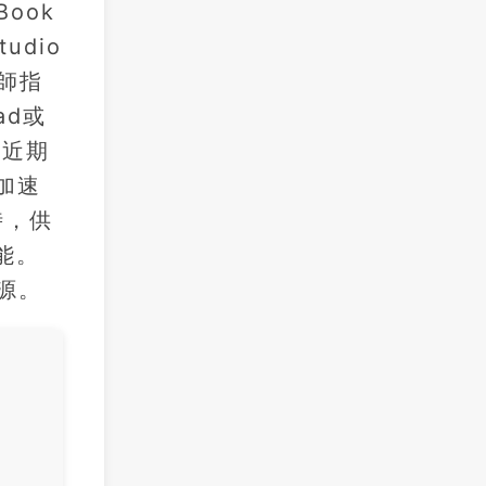
ook
udio
師指
ad或
5近期
加速
時，供
能。
源。