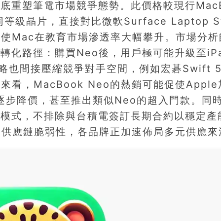
，徹底重塑筆電市場競爭態勢。此價格較現行MacB
級晶片，直接對比微軟Surface Laptop St
使Mac在教育市場滲透率大幅攀升。市場分析
轉化路徑：購買Neo後，用戶極可能升級至iP
策略也間接壓縮競爭對手空間，例如宏碁Swift 
，MacBook Neo的熱銷可能促使Apple
r將逐步降價，甚至推出類似Neo的超入門款。同
採購模式，不排除與台積電簽訂長期合約以穩定產
的供應鏈脆弱性，各品牌正加速佈局多元供應來