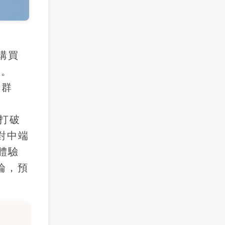
購買
率。
族群
，
品打破
對中端
體驗
論，預