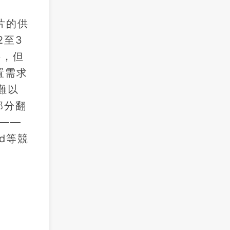
晶片的供
2至3
料，但
置需求
難以
部分翻
——
d等競