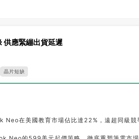
創紀錄 供應緊繃出貨延遲
晶片短缺
ok Neo在美國教育市場佔比達22%，遠超同級競
ok Neo的599美元起價策略，徹底重塑筆電市