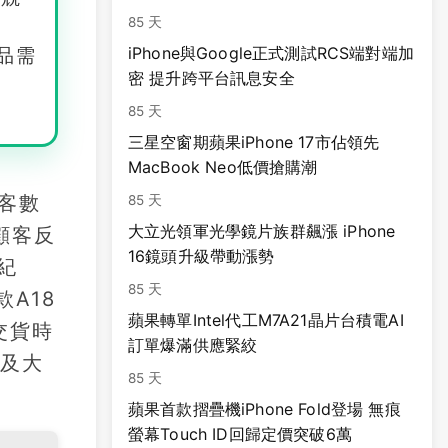
85 天
iPhone與Google正式測試RCS端對端加
品需
密 提升跨平台訊息安全
85 天
三星空窗期蘋果iPhone 17市佔領先
MacBook Neo低價搶購潮
新客數
85 天
大立光領軍光學鏡片族群飆漲 iPhone
顧客反
16鏡頭升級帶動漲勢
紀
85 天
款A18
蘋果轉單Intel代工M7A21晶片台積電AI
交貨時
訂單爆滿供應緊絞
觸及大
85 天
蘋果首款摺疊機iPhone Fold登場 無痕
螢幕Touch ID回歸定價突破6萬