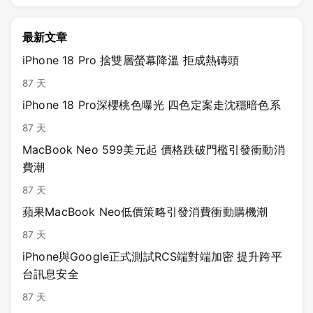
最新文章
iPhone 18 Pro 捨雙層螢幕降溫 拒成熱磚頭
87 天
iPhone 18 Pro深櫻桃色曝光 四色定案走沈穩暗色系
87 天
MacBook Neo 599美元起 價格跌破門檻引發衝動消
費潮
87 天
蘋果MacBook Neo低價策略引發消費衝動購機潮
87 天
iPhone與Google正式測試RCS端對端加密 提升跨平
台訊息安全
87 天