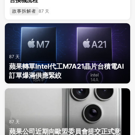
故事拆解者
87 天
87 天
蘋果轉單Intel代工M7A21晶片台積電AI
訂單爆滿供應緊絞
87 天
蘋果公司近期向歐盟委員會提交正式意