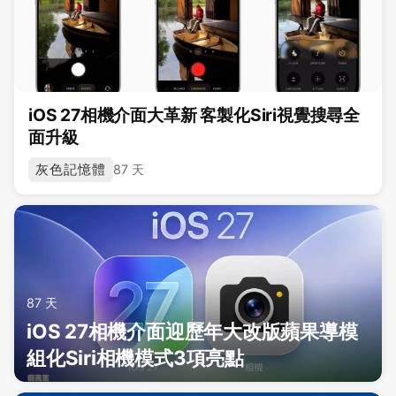
iOS 27相機介面大革新 客製化Siri視覺搜尋全
面升級
灰色記憶體
87 天
87 天
iOS 27相機介面迎歷年大改版蘋果導模
組化Siri相機模式3項亮點