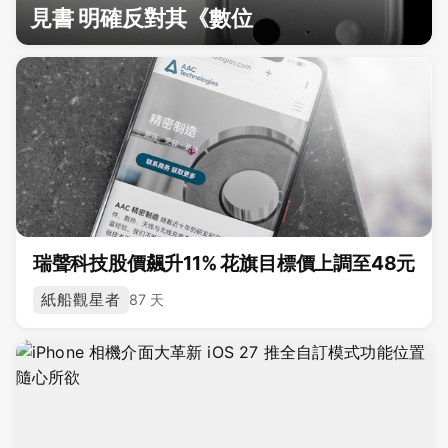
見書 明確反對其《數位
瑞聲科技股價飆升11% 花旗目標價上調至48元
紙船觀星者
87 天