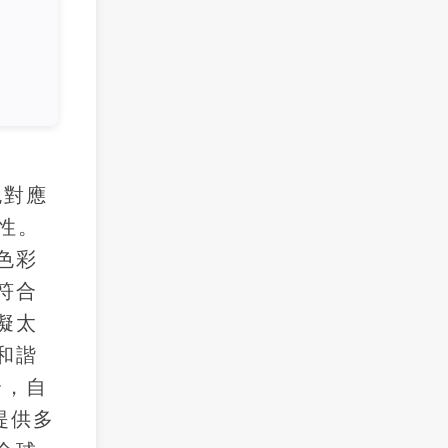
色對應
性。
色彩
符合
擬太
和諧
合，自
提供多