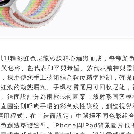
on運動手環以11種彩虹色尼龍紗線精心編織而成，每種顏
表愛與包容、藍代表和平與希望、紫代表精神與靈
成，採用傳統手工技術結合數位精準控制，確保
彩虹般的動態層次。手環材質選用可回收尼龍，
境影響。錶面設計分為兩款幾何圖案：放射形圖案模
垂直圖案則呼應手環的彩色線性條紋，創造視覺
tch應用程式，在「錶面設定」中選擇不同色彩組
創造整體造型。iPhone與iPad背景圖片也