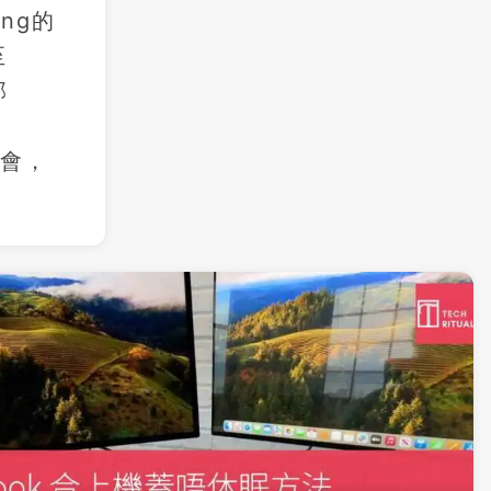
ng的
至
部
社會，