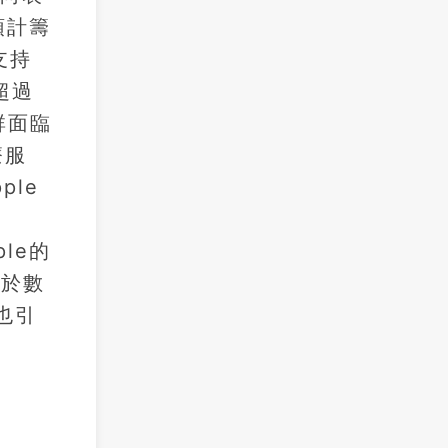
預計籌
支持
超過
群面臨
療服
le
le的
限於數
也引