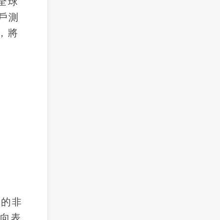
全球
戶測
，將
+的非
正向表