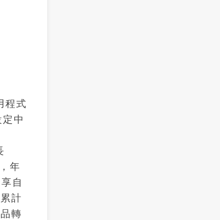
應用程式
設定中
長
元，年
分享自
已累計
產品轉