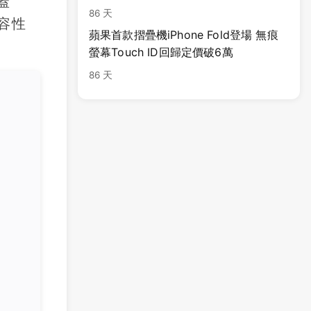
蓋
86 天
包容性
蘋果首款摺疊機iPhone Fold登場 無痕
螢幕Touch ID回歸定價破6萬
86 天