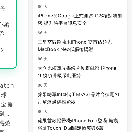
86 天
」將
iPhone與Google正式測試RCS端對端加
密 提升跨平台訊息安全
精心編
希
86 天
三星空窗期蘋果iPhone 17市佔領先
MacBook Neo低價搶購潮
%
86 天
大立光領軍光學鏡片族群飆漲 iPhone
16鏡頭升級帶動漲勢
atch
86 天
全球
蘋果轉單Intel代工M7A21晶片台積電AI
訂單爆滿供應緊絞
資金援
86 天
融，
蘋果首款摺疊機iPhone Fold登場 無痕
感榮
螢幕Touch ID回歸定價突破6萬