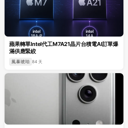
蘋果轉單Intel代工M7A21晶片台積電AI訂單爆
滿供應緊絞
風暴琥珀
84 天