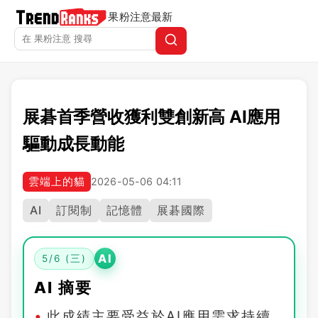
果粉注意
最新
展碁首季營收獲利雙創新高 AI應用
驅動成長動能
雲端上的貓
2026-05-06 04:11
AI
訂閱制
記憶體
展碁國際
AI
5/6 (三)
AI 摘要
此成績主要受益於AI應用需求持續