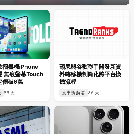
摺疊機iPhone
蘋果與谷歌聯手開發新資
場 無痕螢幕Touch
料轉移機制簡化跨平台換
定價破6萬
機流程
匠
故事拆解者
86 天
86 天