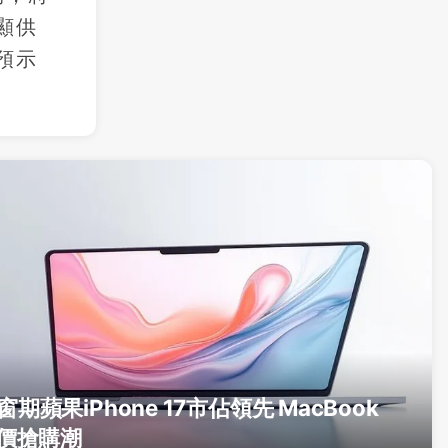
顯供
預示
期蘋果iPhone 17市佔領先 MacBook
低價搶購潮