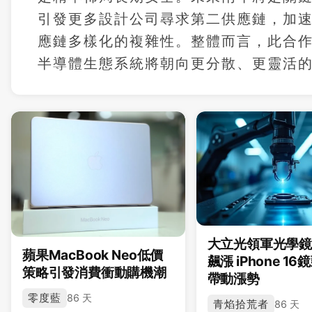
引發更多設計公司尋求第二供應鏈，加
應鏈多樣化的複雜性。整體而言，此合
半導體生態系統將朝向更分散、更靈活
大立光領軍光學
蘋果MacBook Neo低價
飆漲 iPhone 1
策略引發消費衝動購機潮
帶動漲勢
零度藍
86 天
青焰拾荒者
86 天