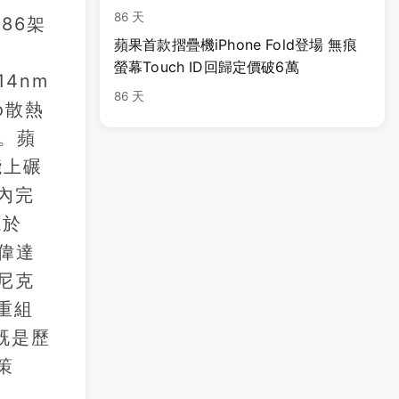
86 天
86架
蘋果首款摺疊機iPhone Fold登場 無痕
螢幕Touch ID回歸定價破6萬
4nm
86 天
o散熱
力。蘋
能上碾
年內完
源於
英偉達
尼克
重組
既是歷
策