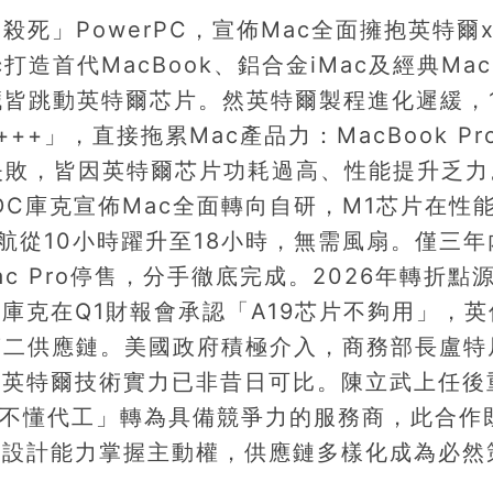
殺死」PowerPC，宣佈Mac全面擁抱英特爾x
造首代MacBook、鋁合金iMac及經典Mac
c心臟皆跳動英特爾芯片。然英特爾製程進化遲緩，1
+」，直接拖累Mac產品力：MacBook Pr
定位失敗，皆因英特爾芯片功耗過高、性能提升乏
DC庫克宣佈Mac全面轉向自研，M1芯片在性
，續航從10小時躍升至18小時，無需風扇。僅三
c Pro停售，分手徹底完成。2026年轉折點
能，庫克在Q1財報會承認「A19芯片不夠用」，
第二供應鏈。美國政府積極介入，商務部長盧特
於英特爾技術實力已非昔日可比。陳立武上任後
「不懂代工」轉為具備競爭力的服務商，此合作
當設計能力掌握主動權，供應鏈多樣化成為必然