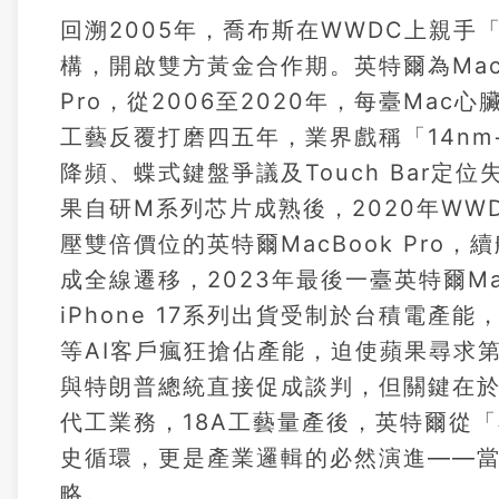
回溯2005年，喬布斯在WWDC上親手「
構，開啟雙方黃金合作期。英特爾為Mac打
Pro，從2006至2020年，每臺Ma
工藝反覆打磨四五年，業界戲稱「14nm++
降頻、蝶式鍵盤爭議及Touch Bar
果自研M系列芯片成熟後，2020年WW
壓雙倍價位的英特爾MacBook Pro
成全線遷移，2023年最後一臺英特爾Ma
iPhone 17系列出貨受制於台積電產
等AI客戶瘋狂搶佔產能，迫使蘋果尋求
與特朗普總統直接促成談判，但關鍵在
代工業務，18A工藝量產後，英特爾從
史循環，更是產業邏輯的必然演進——
略。