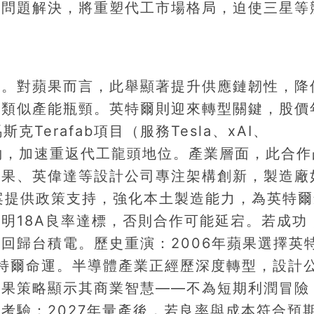
率問題解決，將重塑代工市場格局，迫使三星等
遠。對蘋果而言，此舉顯著提升供應鏈韌性，降
7系列類似產能瓶頸。英特爾則迎來轉型關鍵，股價
Terafab項目（服務Tesla、xAI、
簽約，加速重返代工龍頭地位。產業層面，此合作
蘋果、英偉達等設計公司專注架構創新，製造廠
法案提供政策支持，強化本土製造能力，為英特
明18A良率達標，否則合作可能延宕。若成功
回歸台積電。歷史重演：2006年蘋果選擇英
英特爾命運。半導體產業正經歷深度轉型，設計
蘋果策略顯示其商業智慧——不為短期利潤冒險
考驗：2027年量產後，若良率與成本符合預