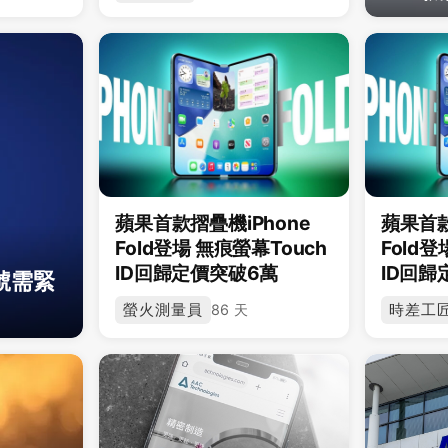
蘋果首款摺疊機iPhone
蘋果首款
Fold登場 無痕螢幕Touch
Fold登
ID回歸定價突破6萬
ID回歸
號需緊
螢火測量員
時差工
86 天