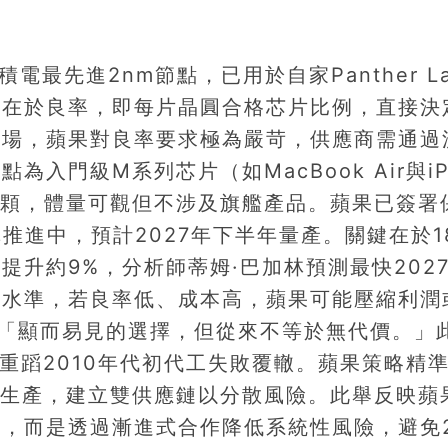
積電最先進2nm節點，已用於自家Panther L
爭在於良率，即每片晶圓合格芯片比例，直接決
市場，蘋果對良率要求極為嚴苛，供應商需通過
入門級M系列芯片（如MacBook Air與iP
00萬顆，體量可觀但不涉及旗艦產品。蘋果已簽署
推進中，預計2027年下半年量產。關鍵在於18
升約9%，分析師蒂姆·巴加林預測最快202
電水準，若良率低、成本高，蘋果可能壓縮利潤
直言：「顯而易見的選擇，但從來不等於無代價。」
重蹈2010年代初代工失敗覆轍。蘋果策略精
電生產，建立雙供應鏈以分散風險。此舉反映蘋
，而是透過漸進式合作降低系統性風險，避免2