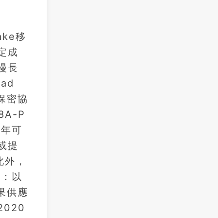
ake移
定成
漫長
ad
保密協
A-P
7年可
或提
此外，
準：以
果供應
020