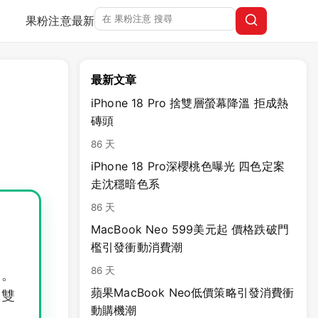
果粉注意
最新
最新文章
iPhone 18 Pro 捨雙層螢幕降溫 拒成熱
磚頭
86 天
iPhone 18 Pro深櫻桃色曝光 四色定案
走沈穩暗色系
86 天
MacBook Neo 599美元起 價格跌破門
檻引發衝動消費潮
86 天
運。
蘋果MacBook Neo低價策略引發消費衝
誌雙
動購機潮