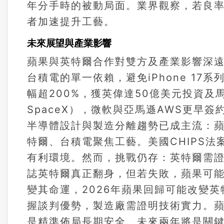
年分手時的被動局面。業界觀察，若良
者加速提升工藝。
未來展望與產業影響
蘋果與英特爾合作對雙方及產業影響深
台積電的單一依賴，避免iPhone 1
幅超200%，獲英偉達50億美元投資及馬斯克
SpaceX），微軟與亞馬遜AWS更早
半導體設計與製造分離趨勢已成主流：
特爾、台積電聚焦工藝。美國CHIPS
有利環境。然而，挑戰仍存：英特爾需證
誌英特爾真正翻身，但若失敗，蘋果可能
變其命運，2026年蘋果回歸可能改變
握談判優勢，製造廠需證明技術實力。
是精準佈局長期安全。未來兩年將是關鍵