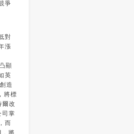
競爭
低對
年漲
凸顯
如英
爾創造
，將標
特爾改
公司掌
，而
期，將