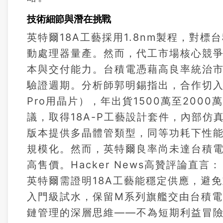
技術細節與潛在挑戰
英特爾18A工藝採用1.8nm製程，對標台
動處理器量產。然而，代工市場核心競
本與交付能力。台積電憑藉高良率統治
驗證週期。分析師郭明錫指出，合作切入點為
Pro用晶片），年出貨1500萬至20
議，取得18A-P工藝設計套件，內部仿真
版本提供多晶體管類型，同等功耗下性能提
規模化。然而，英特爾良率尚未達台積
高售價。Hacker News高贊評論
英特爾需證明18A工藝能穩定供應，避免
入門級試水，保留M系列旗艦交由台積
鏈管理的深層思維——不為短期利益冒險