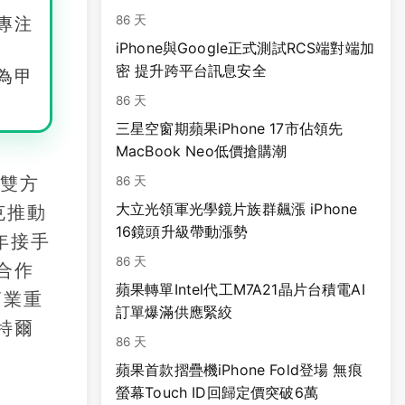
86 天
專注
iPhone與Google正式測試RCS端對端加
密 提升跨平台訊息安全
為甲
86 天
三星空窗期蘋果iPhone 17市佔領先
MacBook Neo低價搶購潮
誌雙方
86 天
大立光領軍光學鏡片族群飆漲 iPhone
克推動
16鏡頭升級帶動漲勢
年接手
86 天
合作
蘋果轉單Intel代工M7A21晶片台積電AI
商業重
訂單爆滿供應緊絞
特爾
86 天
蘋果首款摺疊機iPhone Fold登場 無痕
螢幕Touch ID回歸定價突破6萬