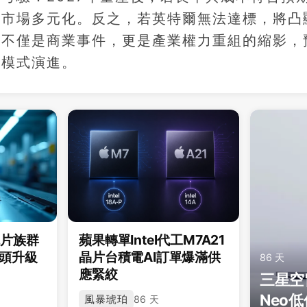
速市場多元化。反之，若英特爾無法達標，將凸
作不僅是商業事件，更是產業權力重組的縮影，
的模式演進。
鏡片族群
蘋果轉單Intel代工M7A21
6鏡頭升級
晶片台積電AI訂單爆滿供
86 天
應緊絞
三星空窗
Neo
風暴琥珀
86 天