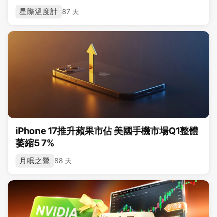
星際溫度計
87 天
iPhone 17推升蘋果市佔 美國手機市場Q1整體
萎縮5 7%
月眠之鷺
88 天