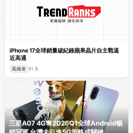
iPhone 17全球銷量破紀錄蘋果晶片自主戰逼
近高通
風織者
91 天
91 天
三星A07 4G奪2026Q1全球Android暢
銷冠軍 台灣未引進5G策略成關鍵