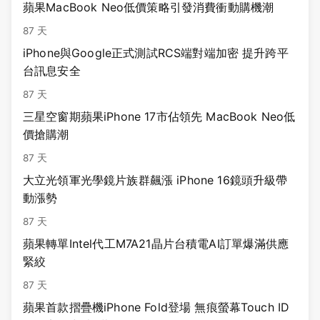
蘋果MacBook Neo低價策略引發消費衝動購機潮
87 天
iPhone與Google正式測試RCS端對端加密 提升跨平
台訊息安全
87 天
三星空窗期蘋果iPhone 17市佔領先 MacBook Neo低
價搶購潮
87 天
大立光領軍光學鏡片族群飆漲 iPhone 16鏡頭升級帶
動漲勢
87 天
蘋果轉單Intel代工M7A21晶片台積電AI訂單爆滿供應
緊絞
87 天
蘋果首款摺疊機iPhone Fold登場 無痕螢幕Touch ID