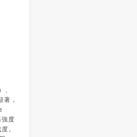
元）、
最顯著，
e
高強度
成度。