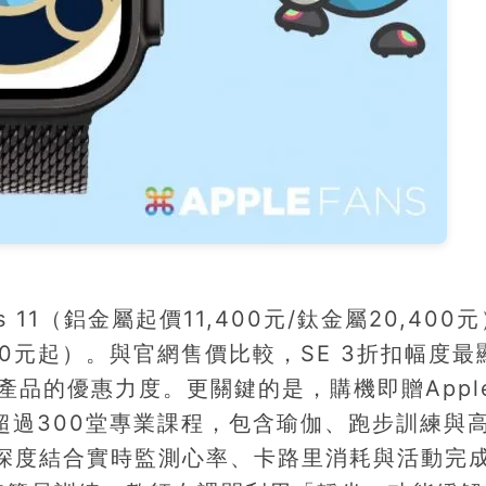
11（鋁金屬起價11,400元/鈦金屬20,400
23,900元起）。與官網售價比較，SE 3折扣幅度
現高端產品的優惠力度。更關鍵的是，購機即贈Appl
整合超過300堂專業課程，包含瑜伽、跑步訓練與
atch深度結合實時監測心率、卡路里消耗與活動完