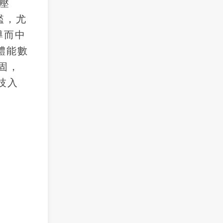
壓
檻，尤
導而中
戶體能數
固，
技入