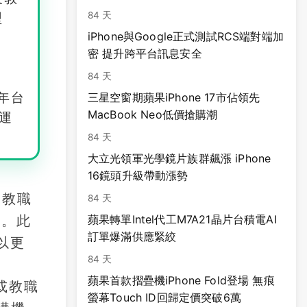
84 天
型
iPhone與Google正式測試RCS端對端加
密 提升跨平台訊息安全
84 天
年台
三星空窗期蘋果iPhone 17市佔領先
MacBook Neo低價搶購潮
運
84 天
大立光領軍光學鏡片族群飆漲 iPhone
16鏡頭升級帶動漲勢
及教職
84 天
號。此
蘋果轉單Intel代工M7A21晶片台積電AI
訂單爆滿供應緊絞
以更
84 天
蘋果首款摺疊機iPhone Fold登場 無痕
明或教職
螢幕Touch ID回歸定價突破6萬