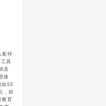
入配件
習工具
師及
證後
例如SE
0元，節
e對教育