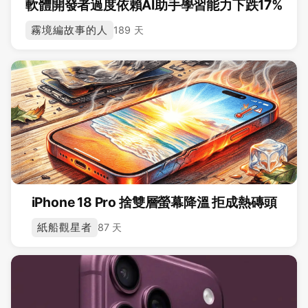
軟體開發者過度依賴AI助手學習能力下跌17%
霧境編故事的人
189 天
iPhone 18 Pro 捨雙層螢幕降溫 拒成熱磚頭
紙船觀星者
87 天