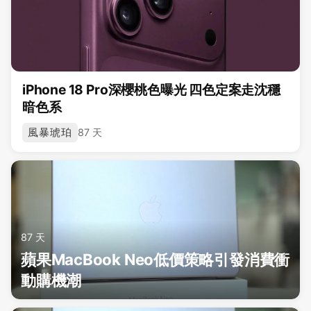
iPhone 18 Pro深櫻桃色曝光 四色定案走沈穩
暗色系
風暴琥珀
87 天
87 天
蘋果MacBook Neo低價策略引發消費衝
動購機潮