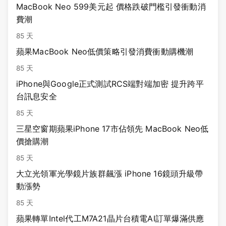
MacBook Neo 599美元起 價格跌破門檻引發衝動消
費潮
85 天
蘋果MacBook Neo低價策略引發消費衝動購機潮
85 天
iPhone與Google正式測試RCS端對端加密 提升跨平
台訊息安全
85 天
三星空窗期蘋果iPhone 17市佔領先 MacBook Neo低
價搶購潮
85 天
大立光領軍光學鏡片族群飆漲 iPhone 16鏡頭升級帶
動漲勢
85 天
蘋果轉單Intel代工M7A21晶片台積電AI訂單爆滿供應