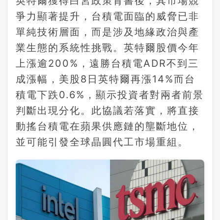
英特爾獲得白宮政策背書後，其市場競
爭力顯著提升，台積電面臨的威脅已非
單純技術層面，而是涉及地緣政治與產
業生態的系統性挑戰。英特爾股價今年
上漲逾200%，遠勝台積電ADR不到三
成漲幅，美股8日英特爾再漲14%而台
積電下跌0.6%，顯示投資者對兩者前景
判斷出現分化。此協議若落實，將直接
動搖台積電在蘋果供應鏈的壟斷地位，
並可能引發全球晶圓代工市場重組。