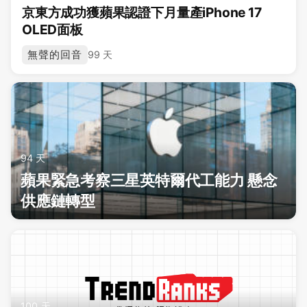
京東方成功獲蘋果認證下月量產iPhone 17
OLED面板
無聲的回音
99 天
94 天
蘋果緊急考察三星英特爾代工能力 懸念
供應鏈轉型
100 天