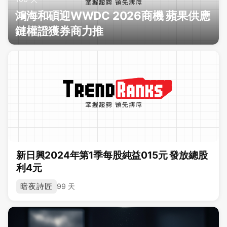
鴻海和碩迎WWDC 2026商機 蘋果供應
鏈權證獲券商力推
新日興2024年第1季每股純益015元 發放總股
利4元
暗夜詩匠
99 天