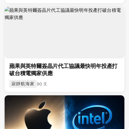
蘋果與英特爾簽晶片代工協議最快明年投產打
破台積電獨家供應
寂靜航海家
90 天