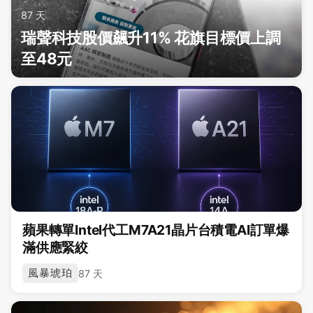
87 天
瑞聲科技股價飆升11% 花旗目標價上調
至48元
蘋果轉單Intel代工M7A21晶片台積電AI訂單爆
滿供應緊絞
風暴琥珀
87 天