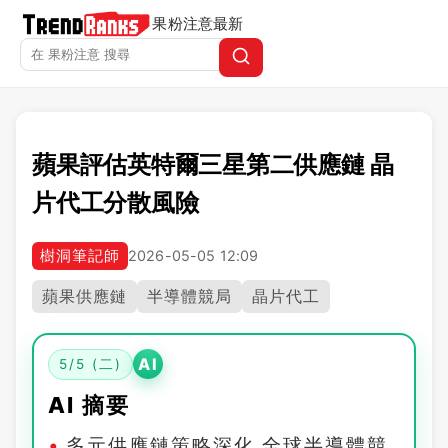
果粉注意
最新
蘋果評估英特爾三星第二供應鏈 晶
片代工分散風險
樹洞筆記師
2026-05-05 12:09
蘋果供應鏈
半導體競局
晶片代工
AI
5/5 (二)
AI 摘要
多元供應鏈策略深化 全球半導體競