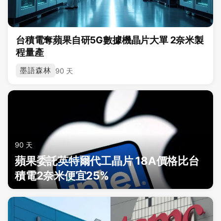
台積電奪蘋果自研5G數據機晶片大單 2奈米製
程量產
墨語森林
90 天
90 天
蘋果委託英特爾代工晶片 18A價格比台
積電2奈米便宜25%