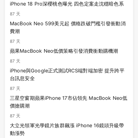
iPhone 18 Pro深櫻桃色曝光 四色定案走沈穩暗色系
87 天
MacBook Neo 599美元起 價格跌破門檻引發衝動消
費潮
87 天
蘋果MacBook Neo低價策略引發消費衝動購機潮
87 天
iPhone與Google正式測試RCS端對端加密 提升跨平
台訊息安全
87 天
三星空窗期蘋果iPhone 17市佔領先 MacBook Neo低
價搶購潮
87 天
大立光領軍光學鏡片族群飆漲 iPhone 16鏡頭升級帶
動漲勢