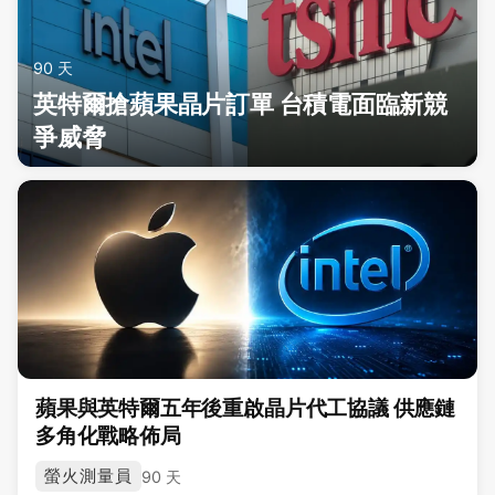
90 天
英特爾搶蘋果晶片訂單 台積電面臨新競
爭威脅
蘋果與英特爾五年後重啟晶片代工協議 供應鏈
多角化戰略佈局
螢火測量員
90 天