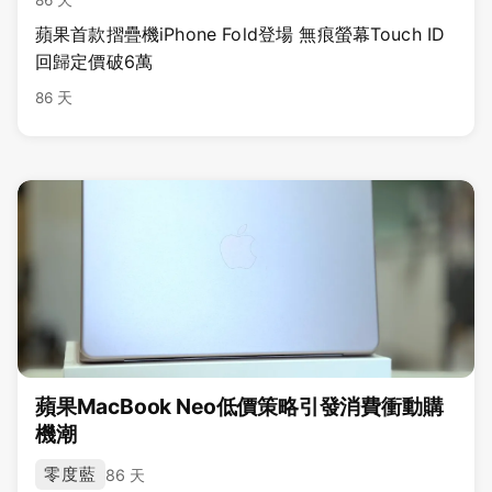
86 天
蘋果首款摺疊機iPhone Fold登場 無痕螢幕Touch ID
回歸定價破6萬
86 天
蘋果MacBook Neo低價策略引發消費衝動購
機潮
零度藍
86 天