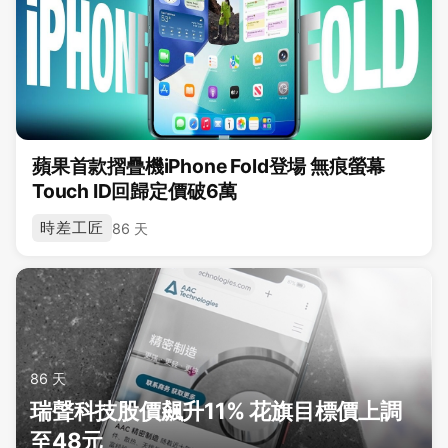
蘋果首款摺疊機iPhone Fold登場 無痕螢幕
Touch ID回歸定價破6萬
時差工匠
86 天
86 天
瑞聲科技股價飆升11% 花旗目標價上調
至48元