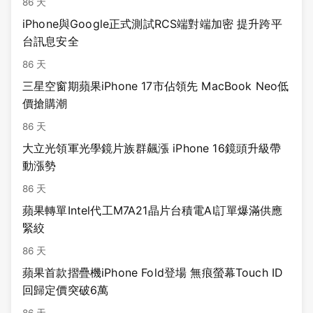
86 天
iPhone與Google正式測試RCS端對端加密 提升跨平
台訊息安全
86 天
三星空窗期蘋果iPhone 17市佔領先 MacBook Neo低
價搶購潮
86 天
大立光領軍光學鏡片族群飆漲 iPhone 16鏡頭升級帶
動漲勢
86 天
蘋果轉單Intel代工M7A21晶片台積電AI訂單爆滿供應
緊絞
86 天
蘋果首款摺疊機iPhone Fold登場 無痕螢幕Touch ID
回歸定價突破6萬