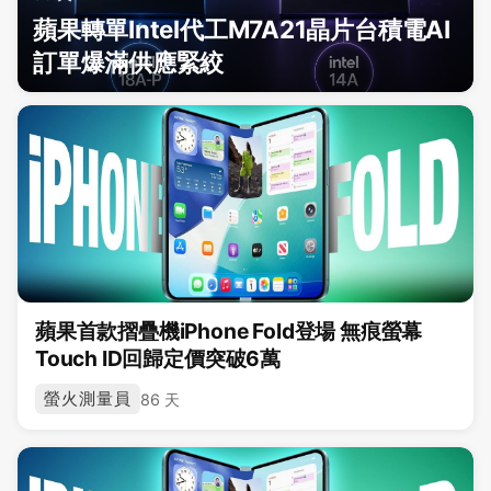
蘋果轉單Intel代工M7A21晶片台積電AI
訂單爆滿供應緊絞
蘋果首款摺疊機iPhone Fold登場 無痕螢幕
Touch ID回歸定價突破6萬
螢火測量員
86 天