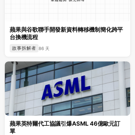
蘋果與谷歌聯手開發新資料轉移機制簡化跨平
台換機流程
故事拆解者
86 天
蘋果英特爾代工協議引爆ASML 46億歐元訂
單